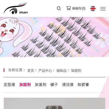
购物车(
0
)
当前位置：
首页
产品中心
辅助品
加固剂
定型液
加固剂
加速剂
镊子
清洁液
卸胶膏