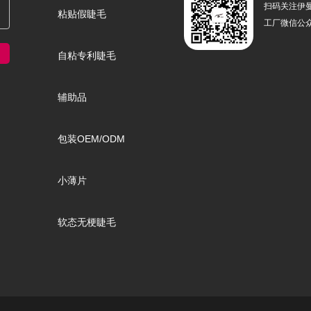
扫码关注伊
粘贴假睫毛
工厂微信公
自粘专利睫毛
辅助品
包装OEM/ODM
小薄片
软态无梗睫毛