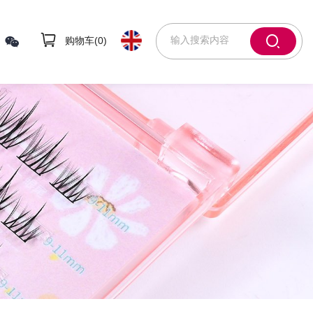
购物车(
0
)