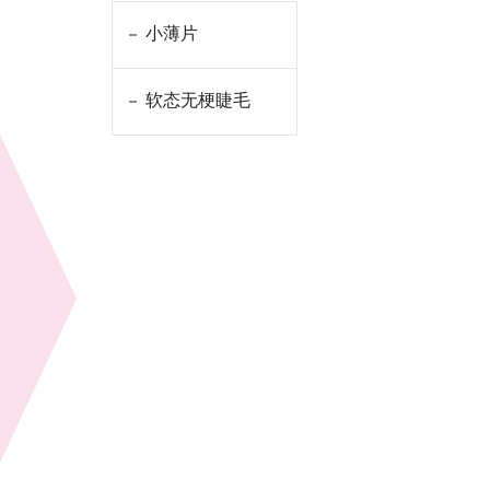
小薄片
软态无梗睫毛