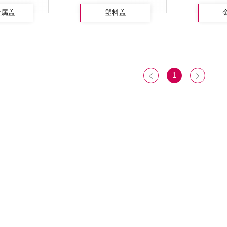
金属盖
塑料盖
1