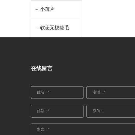
小薄片
软态无梗睫毛
在线留言