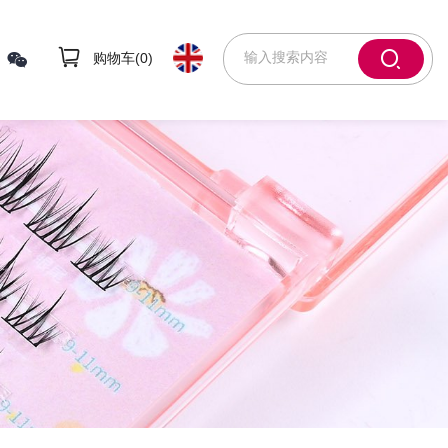
购物车(
0
)