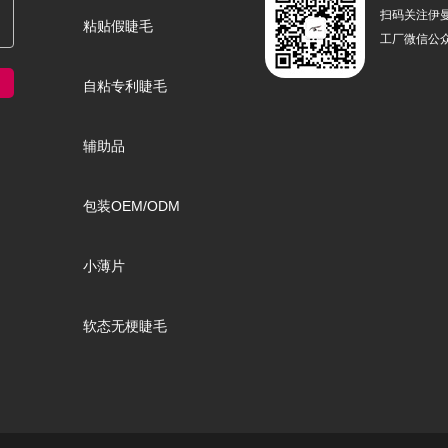
扫码关注伊
粘贴假睫毛
工厂微信公
自粘专利睫毛
辅助品
包装OEM/ODM
小薄片
软态无梗睫毛