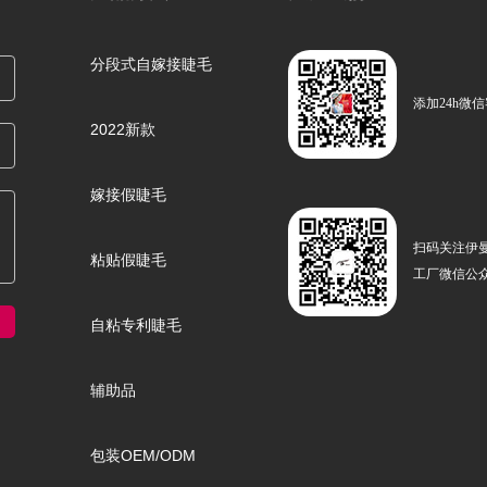
分段式自嫁接睫毛
添加24h微
2022新款
嫁接假睫毛
扫码关注伊
粘贴假睫毛
工厂微信公
自粘专利睫毛
辅助品
包装OEM/ODM