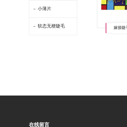
小薄片
软态无梗睫毛
嫁接睫
在线留言