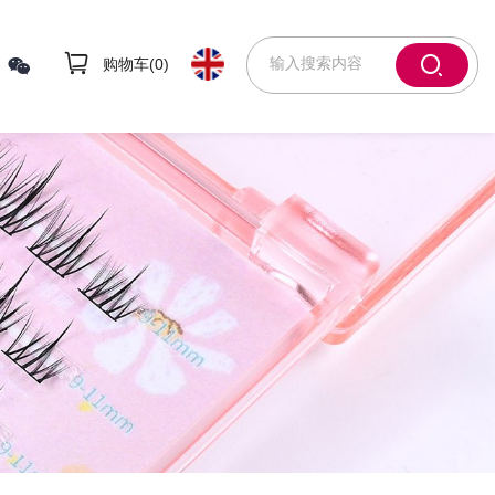
购物车(
0
)