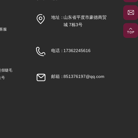
地址：
山东省平度市豪德商贸
城 7栋3号
信客服
电话：
17362245616
曼假睫毛
邮箱：
851376197@qq.com
众号