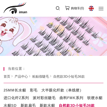
购物车(
0
)
当前位置：
首页
产品中心
粘贴假睫毛
自然款3D小短毛36款
25MM长水貂
彩毛
大半眼化纤款（单线梗）
进口化纤Z系列
派对彩丝睫毛
曲料FMK系列
软梗水貂
水貂SD
新款扁毛
新款水貂
自然款3D小短毛36款