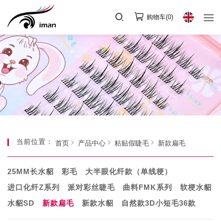
购物车(
0
)
当前位置：
首页
产品中心
粘贴假睫毛
新款扁毛
25MM长水貂
彩毛
大半眼化纤款（单线梗）
进口化纤Z系列
派对彩丝睫毛
曲料FMK系列
软梗水貂
水貂SD
新款扁毛
新款水貂
自然款3D小短毛36款