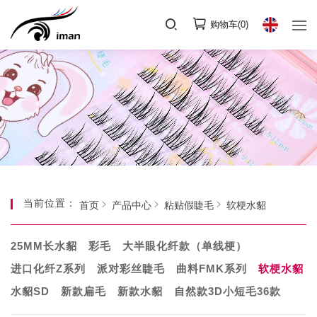
购物车(
0
)
当前位置：
首页
产品中心
粘贴假睫毛
软梗水貂
25MM长水貂
彩毛
大半眼化纤款（单线梗）
进口化纤Z系列
派对彩丝睫毛
曲料FMK系列
软梗水貂
水貂SD
新款扁毛
新款水貂
自然款3D小短毛36款