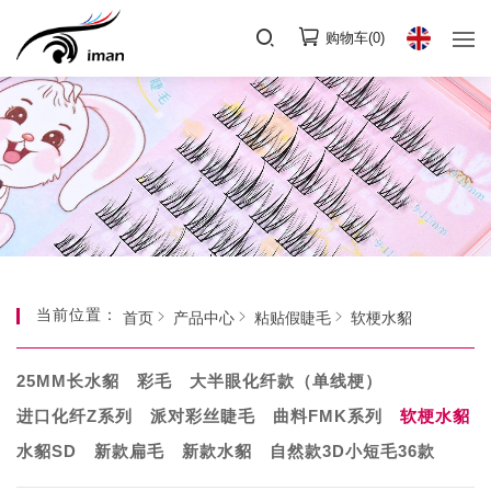
购物车(
0
)
当前位置：
首页
产品中心
粘贴假睫毛
软梗水貂
25MM长水貂
彩毛
大半眼化纤款（单线梗）
进口化纤Z系列
派对彩丝睫毛
曲料FMK系列
软梗水貂
水貂SD
新款扁毛
新款水貂
自然款3D小短毛36款