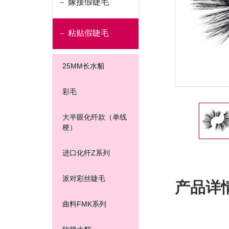
嫁接假睫毛
粘贴假睫毛
25MM长水貂
彩毛
大半眼化纤款（单线
梗）
进口化纤Z系列
派对彩丝睫毛
产品详
曲料FMK系列