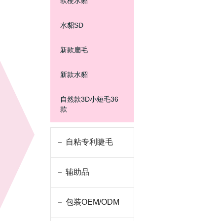
软梗水貂
水貂SD
新款扁毛
新款水貂
自然款3D小短毛36
款
自粘专利睫毛
辅助品
包装OEM/ODM