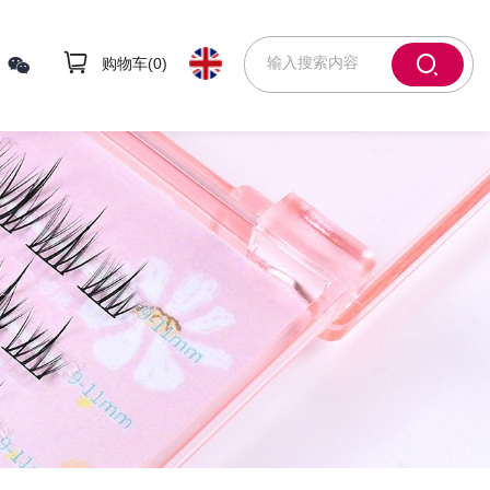
购物车(
0
)