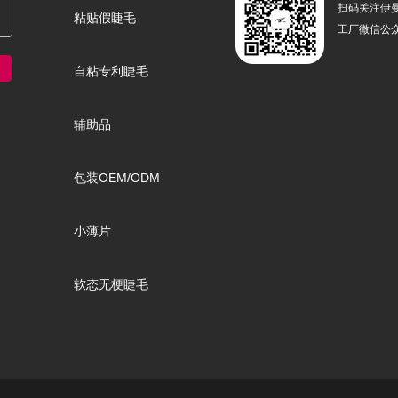
扫码关注伊
粘贴假睫毛
工厂微信公
自粘专利睫毛
辅助品
包装OEM/ODM
小薄片
软态无梗睫毛