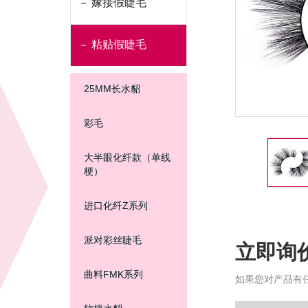
嫁接假睫毛
粘贴假睫毛
25MM长水貂
彩毛
大半眼化纤款（单线
梗）
进口化纤Z系列
派对彩丝睫毛
立即询
曲料FMK系列
如果您对产品有