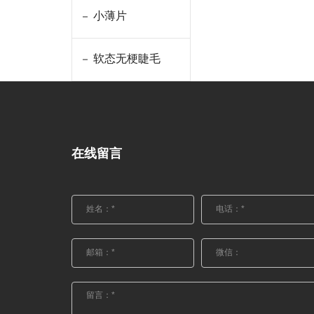
小薄片
软态无梗睫毛
在线留言