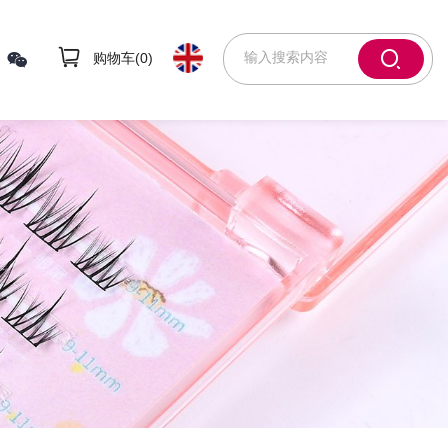
购物车(
0
)