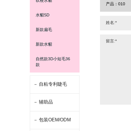
软梗水貂
水貂SD
新款扁毛
新款水貂
自然款3D小短毛36
款
自粘专利睫毛
辅助品
包装OEM/ODM