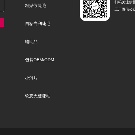
扫码关注伊
粘贴假睫毛
工厂微信公
自粘专利睫毛
辅助品
包装OEM/ODM
小薄片
软态无梗睫毛