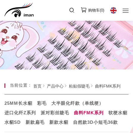
购物车(
0
)
当前位置：
首页
产品中心
粘贴假睫毛
曲料FMK系列
25MM长水貂
彩毛
大半眼化纤款（单线梗）
进口化纤Z系列
派对彩丝睫毛
曲料FMK系列
软梗水貂
水貂SD
新款扁毛
新款水貂
自然款3D小短毛36款