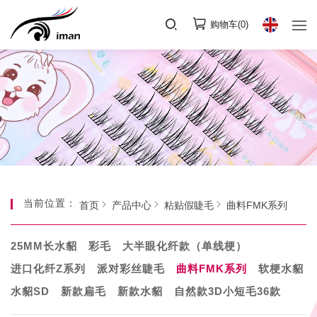
购物车(
0
)
当前位置：
首页
产品中心
粘贴假睫毛
曲料FMK系列
25MM长水貂
彩毛
大半眼化纤款（单线梗）
进口化纤Z系列
派对彩丝睫毛
曲料FMK系列
软梗水貂
水貂SD
新款扁毛
新款水貂
自然款3D小短毛36款