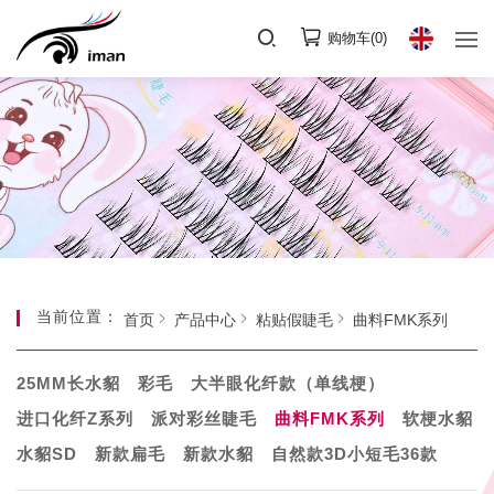
购物车(
0
)
当前位置：
首页
产品中心
粘贴假睫毛
曲料FMK系列
25MM长水貂
彩毛
大半眼化纤款（单线梗）
进口化纤Z系列
派对彩丝睫毛
曲料FMK系列
软梗水貂
水貂SD
新款扁毛
新款水貂
自然款3D小短毛36款