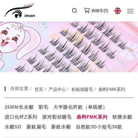
购物车(
0
)
当前位置：
首页
产品中心
粘贴假睫毛
曲料FMK系列
25MM长水貂
彩毛
大半眼化纤款（单线梗）
进口化纤Z系列
派对彩丝睫毛
曲料FMK系列
软梗水貂
水貂SD
新款扁毛
新款水貂
自然款3D小短毛36款