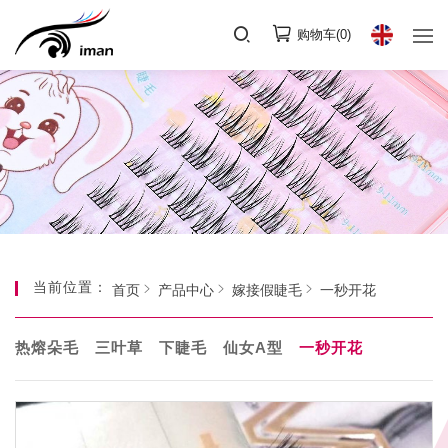
购物车(
0
)
当前位置：
首页
产品中心
嫁接假睫毛
一秒开花
热熔朵毛
三叶草
下睫毛
仙女A型
一秒开花