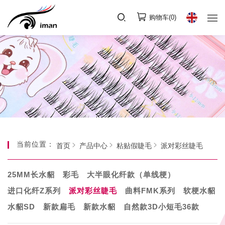
购物车(
0
)
当前位置：
首页
产品中心
粘贴假睫毛
派对彩丝睫毛
25MM长水貂
彩毛
大半眼化纤款（单线梗）
进口化纤Z系列
派对彩丝睫毛
曲料FMK系列
软梗水貂
水貂SD
新款扁毛
新款水貂
自然款3D小短毛36款