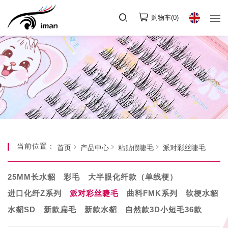
购物车(
0
)
当前位置：
首页
产品中心
粘贴假睫毛
派对彩丝睫毛
25MM长水貂
彩毛
大半眼化纤款（单线梗）
进口化纤Z系列
派对彩丝睫毛
曲料FMK系列
软梗水貂
水貂SD
新款扁毛
新款水貂
自然款3D小短毛36款