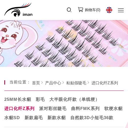
购物车(
0
)
当前位置：
首页
产品中心
粘贴假睫毛
进口化纤Z系列
25MM长水貂
彩毛
大半眼化纤款（单线梗）
进口化纤Z系列
派对彩丝睫毛
曲料FMK系列
软梗水貂
水貂SD
新款扁毛
新款水貂
自然款3D小短毛36款