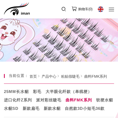
购物车(
0
)
当前位置：
首页
产品中心
粘贴假睫毛
曲料FMK系列
25MM长水貂
彩毛
大半眼化纤款（单线梗）
进口化纤Z系列
派对彩丝睫毛
曲料FMK系列
软梗水貂
水貂SD
新款扁毛
新款水貂
自然款3D小短毛36款