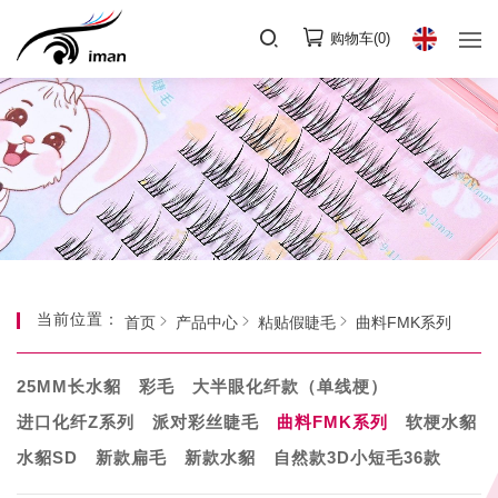
购物车(
0
)
当前位置：
首页
产品中心
粘贴假睫毛
曲料FMK系列
25MM长水貂
彩毛
大半眼化纤款（单线梗）
进口化纤Z系列
派对彩丝睫毛
曲料FMK系列
软梗水貂
水貂SD
新款扁毛
新款水貂
自然款3D小短毛36款