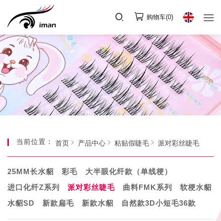
购物车(
0
)
当前位置：
首页
产品中心
粘贴假睫毛
派对彩丝睫毛
25MM长水貂
彩毛
大半眼化纤款（单线梗）
进口化纤Z系列
派对彩丝睫毛
曲料FMK系列
软梗水貂
水貂SD
新款扁毛
新款水貂
自然款3D小短毛36款