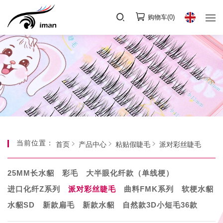
购物车(
0
)
当前位置：
首页
产品中心
粘贴假睫毛
派对彩丝睫毛
25MM长水貂
彩毛
大半眼化纤款（单线梗）
进口化纤Z系列
派对彩丝睫毛
曲料FMK系列
软梗水貂
水貂SD
新款扁毛
新款水貂
自然款3D小短毛36款