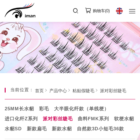
购物车(
0
)
当前位置：
首页
产品中心
粘贴假睫毛
派对彩丝睫毛
25MM长水貂
彩毛
大半眼化纤款（单线梗）
进口化纤Z系列
派对彩丝睫毛
曲料FMK系列
软梗水貂
水貂SD
新款扁毛
新款水貂
自然款3D小短毛36款