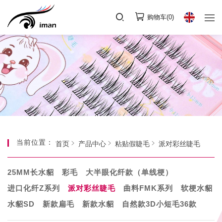
购物车(
0
)
当前位置：
首页
产品中心
粘贴假睫毛
派对彩丝睫毛
25MM长水貂
彩毛
大半眼化纤款（单线梗）
进口化纤Z系列
派对彩丝睫毛
曲料FMK系列
软梗水貂
水貂SD
新款扁毛
新款水貂
自然款3D小短毛36款